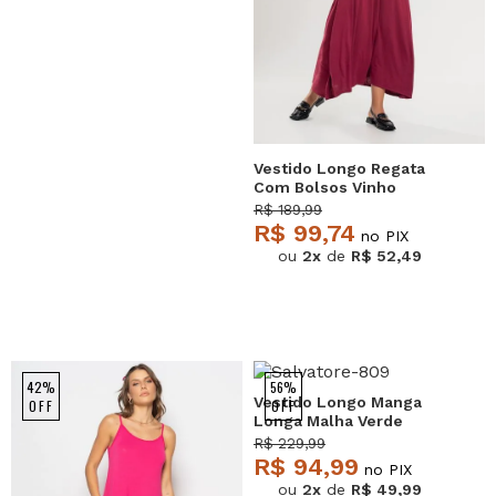
Vestido Longo Regata
Com Bolsos Vinho
Salvatore
R$ 189,99
R$ 99,74
no PIX
ou
2x
de
R$ 52,49
NEW
42%
56%
Vestido Longo Manga
OFF
OFF
Longa Malha Verde
Salvatore
R$ 229,99
R$ 94,99
no PIX
ou
2x
de
R$ 49,99