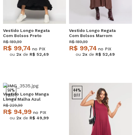
Vestido Longo Regata
Vestido Longo Regata
Com Bolsos Preto
Com Bolsos Marrom
Salvatore
Salvatore
R$ 189,99
R$ 189,99
R$ 99,74
R$ 99,74
no PIX
no PIX
ou
2x
de
R$ 52,49
ou
2x
de
R$ 52,49
NEW
56%
44%
Vestido Longo Manga
OFF
OFF
Longa Malha Azul
Salvatore
R$ 229,99
R$ 94,99
no PIX
ou
2x
de
R$ 49,99