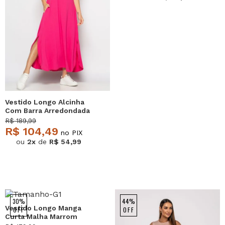
Vestido Longo Alcinha
Com Barra Arredondada
E Bolsos Pink Salvatore
R$ 189,99
R$ 104,49
no PIX
ou
2x
de
R$ 54,99
30%
44%
Vestido Longo Manga
OFF
OFF
Curta Malha Marrom