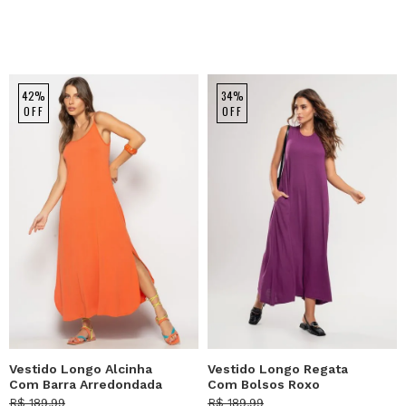
42%
34%
OFF
OFF
Vestido Longo Alcinha
Vestido Longo Regata
Com Barra Arredondada
Com Bolsos Roxo
E Bolsos Telha Salvatore
Salvatore
R$ 189,99
R$ 189,99