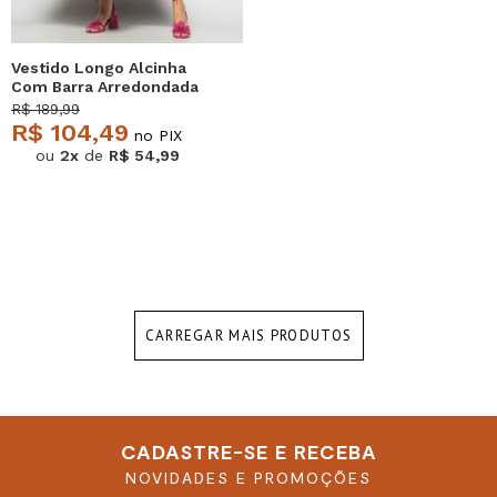
Vestido Longo Alcinha
Com Barra Arredondada
E Bolsos Preto Salvatore
R$ 189,99
R$ 104,49
no PIX
ou
2x
de
R$ 54,99
CARREGAR MAIS PRODUTOS
CADASTRE-SE E RECEBA
NOVIDADES E PROMOÇÕES