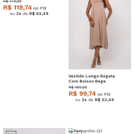
Salvatore
R$ 179,99
R$ 118,74
no PIX
ou
2x
de
R$ 62,49
Vestido Longo Regata
Com Bolsos Bege
Salvatore
R$ 189,99
R$ 99,74
no PIX
ou
2x
de
R$ 52,49