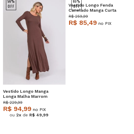
56%
65%
Vestido Longo Fenda
OFF
OFF
Canelado Manga Curta
Bege Salvatore
R$ 259,99
R$ 85,49
no PIX
Vestido Longo Manga
Longa Malha Marrom
Salvatore
R$ 229,99
R$ 94,99
no PIX
ou
2x
de
R$ 49,99