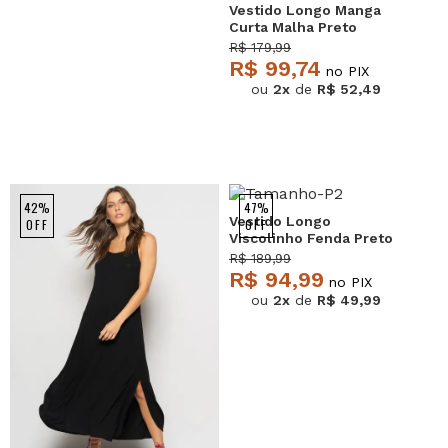
Vestido Longo Manga
Curta Malha Preto
Salvatore
R$ 179,99
R$ 99,74
no PIX
ou
2x
de
R$ 52,49
42%
47%
Vestido Longo
OFF
OFF
Viscolinho Fenda Preto
Salvatore
R$ 189,99
R$ 94,99
no PIX
ou
2x
de
R$ 49,99