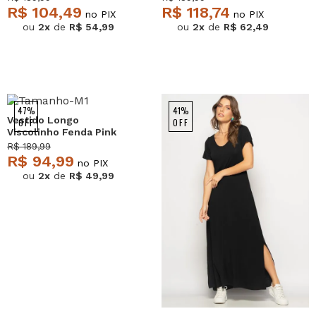
R$ 104,49
R$ 118,74
no PIX
no PIX
ou
2x
de
R$ 54,99
ou
2x
de
R$ 62,49
47%
41%
Vestido Longo
OFF
OFF
Viscolinho Fenda Pink
Salvatore
R$ 189,99
R$ 94,99
no PIX
ou
2x
de
R$ 49,99