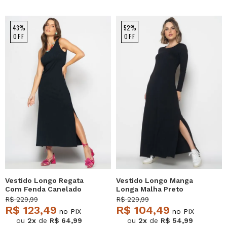
43%
52%
OFF
OFF
Vestido Longo Regata
Vestido Longo Manga
Com Fenda Canelado
Longa Malha Preto
Preto Salvatore
Salvatore
R$ 229,99
R$ 229,99
R$ 123,49
R$ 104,49
no PIX
no PIX
ou
2x
de
R$ 64,99
ou
2x
de
R$ 54,99