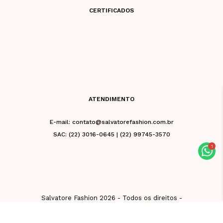
CERTIFICADOS
ATENDIMENTO
E-mail: contato@salvatorefashion.com.br
SAC: (22) 3016-0645 | (22) 99745-3570
Salvatore Fashion 2026 - Todos os direitos -
CNPJ 02.981.676/0001-39 - Razão Social: Vb
De Friburgo Comercio De Roupas Eireli - Rua
Leuenroth, 32, Centro, Nova Friburgo - RJ