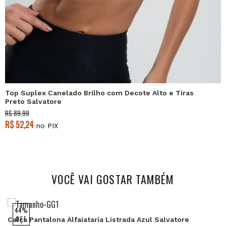
Top Suplex Canelado Brilho com Decote Alto e Tiras
Preto Salvatore
R$ 89,99
R$ 52,24
no PIX
VOCÊ VAI GOSTAR TAMBÉM
44%
OFF
Calça Pantalona Alfaiataria Listrada Azul Salvatore