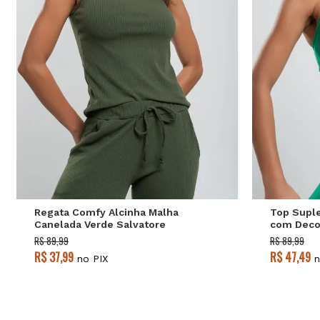
P
M
G
Regata Comfy Alcinha Malha
Top Suple
Canelada Verde Salvatore
com Decot
Salvatore
R$ 89,99
R$ 89,99
R$ 37,99
R$ 47,49
no PIX
n