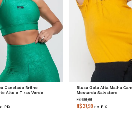
P
M
G
P
M
G
x Canelado Brilho
Blusa Gola Alta Malha Can
e Alto e Tiras Verde
Mostarda Salvatore
R$ 109,99
R$ 37,99
o PIX
no PIX