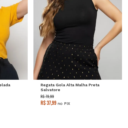
P
M
G
elada
Regata Gola Alta Malha Preta
Salvatore
R$ 79,99
R$ 37,99
no PIX