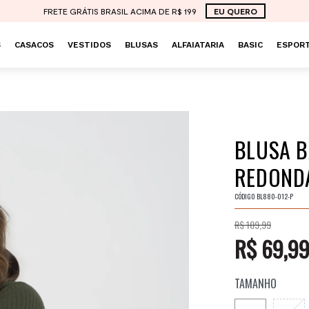
FRETE GRÁTIS BRASIL ACIMA DE R$ 199
EU QUERO
S
CASACOS
VESTIDOS
BLUSAS
ALFAIATARIA
BASIC
ESPORT
BLUSA B
REDONDA
CÓDIGO
BL880-012-P
R$ 109,99
R$ 69,9
TAMANHO