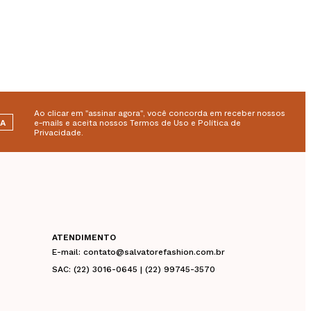
Ao clicar em "assinar agora", você concorda em receber nossos
RA
e-mails e aceita nossos Termos de Uso e Política de
Privacidade.
ATENDIMENTO
E-mail: contato@salvatorefashion.com.br
SAC: (22) 3016-0645 | (22) 99745-3570