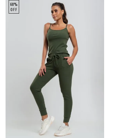
68%
OFF
P
M
G