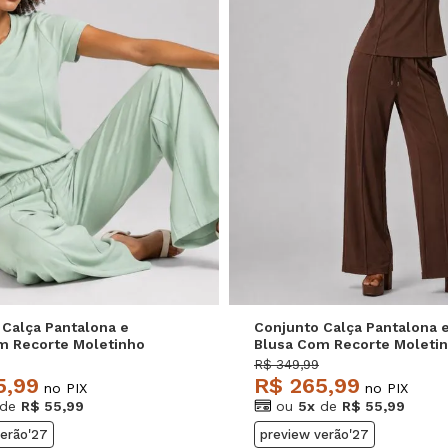
P
M
G
P
M
G
 Calça Pantalona e
Conjunto Calça Pantalona 
m Recorte Moletinho
Blusa Com Recorte Moleti
de Salvatore
Light Marrom Salvatore
R$ 349,99
5,99
R$ 265,99
no PIX
no PIX
de
R$ 55,99
ou
5x
de
R$ 55,99
verão'27
preview verão'27