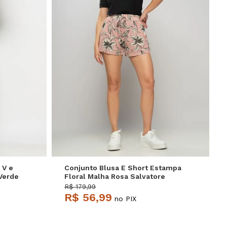
P
M
G
 V e
Conjunto Blusa E Short Estampa
Verde
Floral Malha Rosa Salvatore
R$ 179,99
R$ 56,99
no PIX