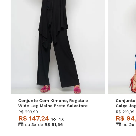
P
M
G
Conjunto Com Kimono, Regata e
Conjunto
Wide Leg Malha Preto Salvatore
Calça Jo
Royal Sa
R$ 299,99
R$ 219,99
R$ 147,24
R$ 94
no PIX
ou
3x
de
R$ 51,66
ou
2x