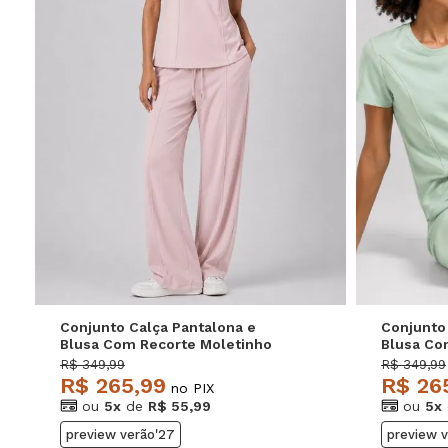
P
M
G
Conjunto Calça Pantalona e
Conjunto
Blusa Com Recorte Moletinho
Blusa Co
Light Rosa Salvatore
Light Ver
R$ 349,99
R$ 349,99
R$ 265,99
R$ 26
no PIX
ou
5x
de
R$ 55,99
ou
5x
preview verão'27
preview 