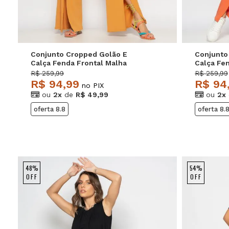
Conjunto Cropped Golão E
Conjunto
Calça Fenda Frontal Malha
Calça Fe
Caramelo Salvatore
Telha Sa
R$ 259,99
R$ 259,99
R$ 94,99
R$ 94
no PIX
ou
2x
de
R$ 49,99
ou
2x
oferta 8.8
oferta 8.
48%
54%
OFF
OFF