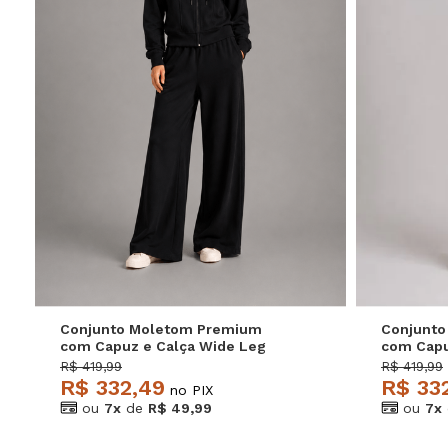
P
M
G
Conjunto Moletom Premium
Conjunt
com Capuz e Calça Wide Leg
com Capu
Preto Salvatore
Off Salva
R$ 419,99
R$ 419,99
R$ 332,49
R$ 33
no PIX
ou
7x
de
R$ 49,99
ou
7x