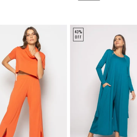
43%
OFF
P
M
G
P
M
G