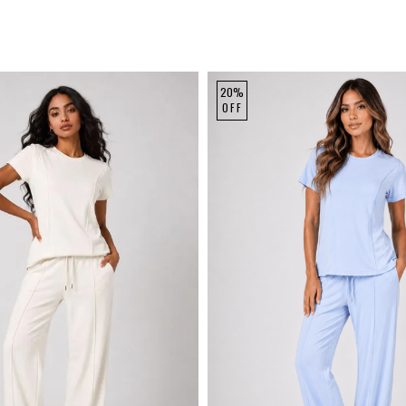
20%
OFF
P
M
G
P
M
G