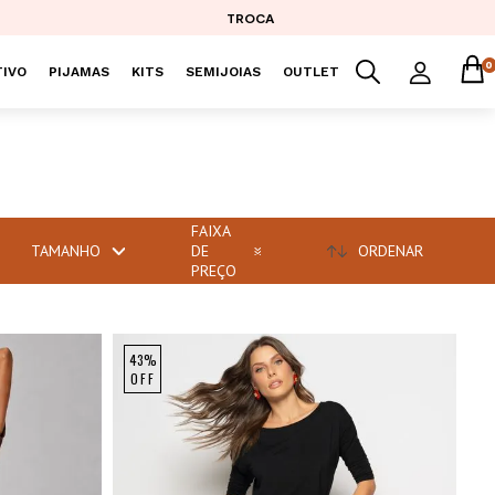
TROCA
0
IVO
PIJAMAS
KITS
SEMIJOIAS
OUTLET
FAIXA
TAMANHO
DE
ORDENAR
PREÇO
43%
OFF