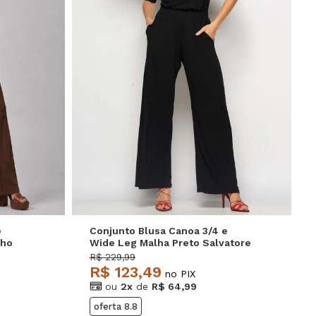
P
M
G
e
Conjunto Blusa Canoa 3/4 e
nho
Wide Leg Malha Preto Salvatore
R$ 229,99
R$ 123,49
no PIX
ou
2x
de
R$ 64,99
oferta 8.8