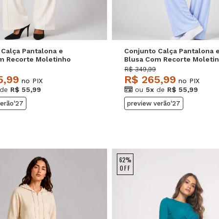
 Calça Pantalona e
Conjunto Calça Pantalona 
m Recorte Moletinho
Blusa Com Recorte Moleti
rfim Salvatore
Light Azul Salvatore
R$ 349,99
5,99
R$ 265,99
no PIX
no PIX
de
R$ 55,99
ou
5x
de
R$ 55,99
verão'27
preview verão'27
62%
OFF