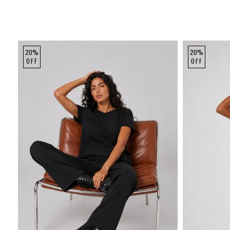
20%
20%
OFF
OFF
P
M
G