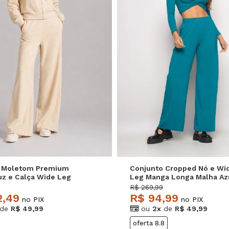
P
M
G
P
M
G
o Moletom Premium
Conjunto Cropped Nó e Wi
z e Calça Wide Leg
Leg Manga Longa Malha Az
tore
Salvatore
R$ 269,99
2,49
R$ 94,99
no PIX
no PIX
de
R$ 49,99
ou
2x
de
R$ 49,99
oferta 8.8