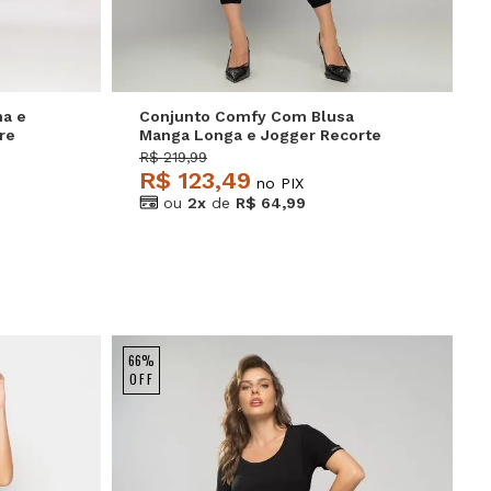
na e
Conjunto Comfy Com Blusa
re
Manga Longa e Jogger Recorte
Malha Preto
R$ 219,99
R$ 123,49
no PIX
ou
2x
de
R$ 64,99
66%
OFF