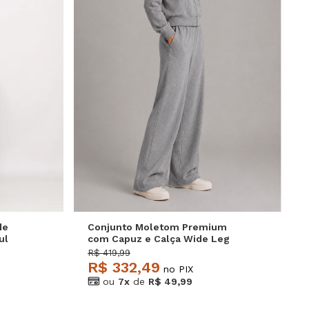
P
M
G
de
Conjunto Moletom Premium
ul
com Capuz e Calça Wide Leg
Cinza Salvatore
R$ 419,99
R$ 332,49
no PIX
ou
7x
de
R$ 49,99