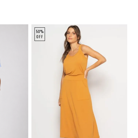
50%
OFF
P
M
G