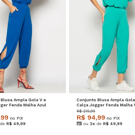
P
M
G
P
M
G
 Blusa Ampla Gola V e
Conjunto Blusa Ampla Gola
gger Fenda Malha Azul
Calça Jogger Fenda Malha 
lvatore
Salvatore
R$ 219,99
,99
R$ 94,99
no PIX
no PIX
de
R$ 49,99
ou
2x
de
R$ 49,99