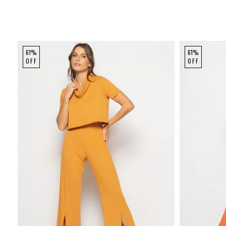
61%
61%
OFF
OFF
P
M
G