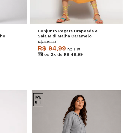
e
Conjunto Regata Drapeada e
nho
Saia Midi Malha Caramelo
Salvatore
R$ 199,99
R$ 94,99
no PIX
ou
2x
de
R$ 49,99
16%
OFF