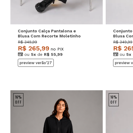
Conjunto Calça Pantalona e
Conjunto
Blusa Com Recorte Moletinho
Blusa Co
Light Preto Salvatore
Light Ma
R$ 349,99
R$ 349,99
R$ 265,99
R$ 26
no PIX
ou
5x
de
R$ 55,99
ou
5x
preview verão'27
preview 
16%
16%
OFF
OFF