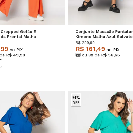
 Cropped Golão E
Conjunto Macacão Pantalo
nda Frontal Malha
Kimono Malha Azul Salvato
lvatore
R$ 299,99
,99
R$ 161,49
no PIX
no PIX
de
R$ 49,99
ou
3x
de
R$ 56,66
8
54%
OFF