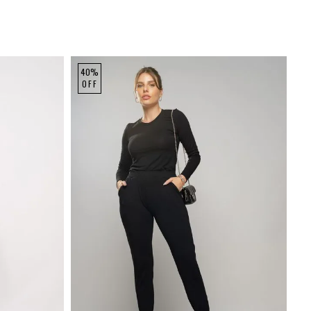
40%
OFF
P
M
G