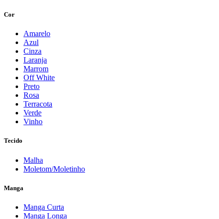
Cor
Amarelo
Azul
Cinza
Laranja
Marrom
Off White
Preto
Rosa
Terracota
Verde
Vinho
Tecido
Malha
Moletom/Moletinho
Manga
Manga Curta
Manga Longa