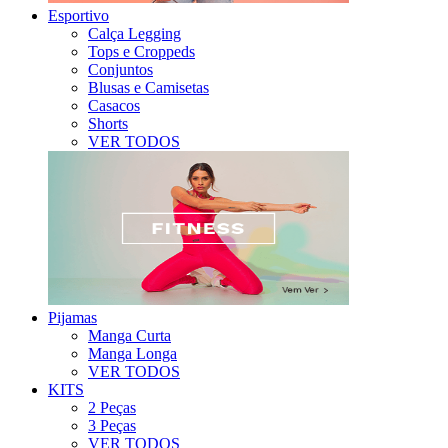
Esportivo
Calça Legging
Tops e Croppeds
Conjuntos
Blusas e Camisetas
Casacos
Shorts
VER TODOS
Pijamas
Manga Curta
Manga Longa
VER TODOS
KITS
2 Peças
3 Peças
VER TODOS