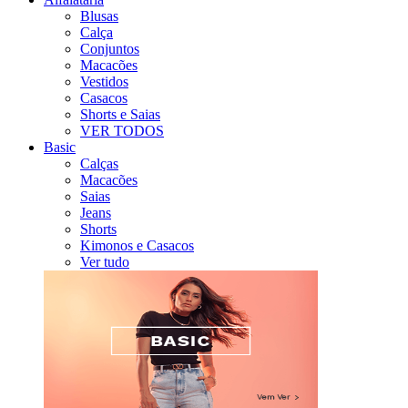
Blusas
Calça
Conjuntos
Macacões
Vestidos
Casacos
Shorts e Saias
VER TODOS
Basic
Calças
Macacões
Saias
Jeans
Shorts
Kimonos e Casacos
Ver tudo