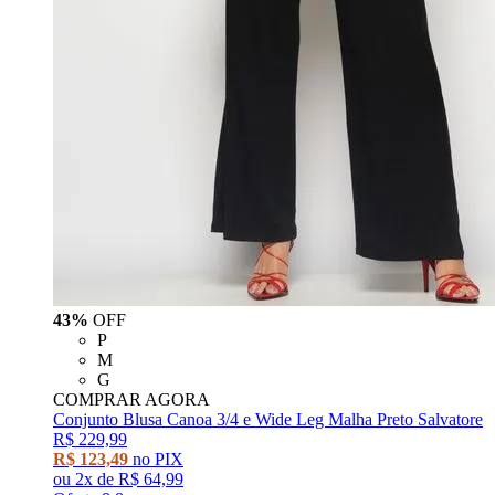
43%
OFF
P
M
G
COMPRAR AGORA
Conjunto Blusa Canoa 3/4 e Wide Leg Malha Preto Salvatore
R$ 229,99
R$ 123,49
no PIX
ou
2x
de
R$ 64,99