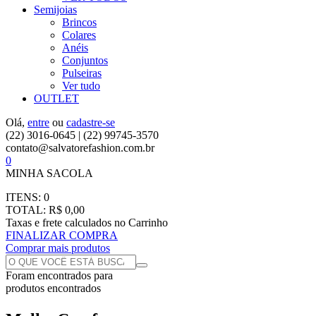
Semijoias
Brincos
Colares
Anéis
Conjuntos
Pulseiras
Ver tudo
OUTLET
Olá,
entre
ou
cadastre-se
(22) 3016-0645 | (22) 99745-3570
contato@salvatorefashion.com.br
0
MINHA SACOLA
ITENS:
0
TOTAL:
R$ 0,00
Taxas e frete calculados no Carrinho
FINALIZAR COMPRA
Comprar mais produtos
Foram encontrados
para
produtos encontrados