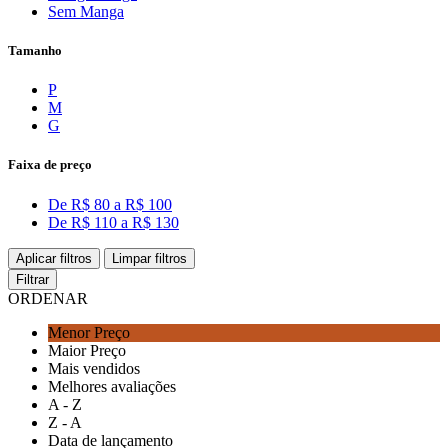
Sem Manga
Tamanho
P
M
G
Faixa de preço
De R$ 80 a R$ 100
De R$ 110 a R$ 130
Aplicar filtros
Limpar filtros
Filtrar
ORDENAR
Menor Preço
Maior Preço
Mais vendidos
Melhores avaliações
A - Z
Z - A
Data de lançamento