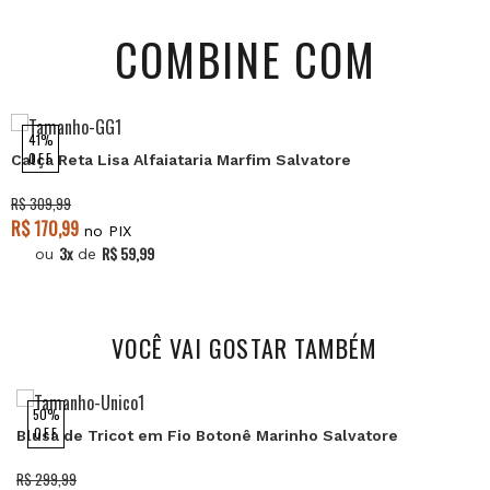
COMBINE COM
41%
OFF
Calça Reta Lisa Alfaiataria Marfim Salvatore
R$ 309,99
R$ 170,99
no PIX
3x
R$ 59,99
ou
de
VOCÊ VAI GOSTAR TAMBÉM
50%
OFF
Blusa de Tricot em Fio Botonê Marinho Salvatore
R$ 299,99