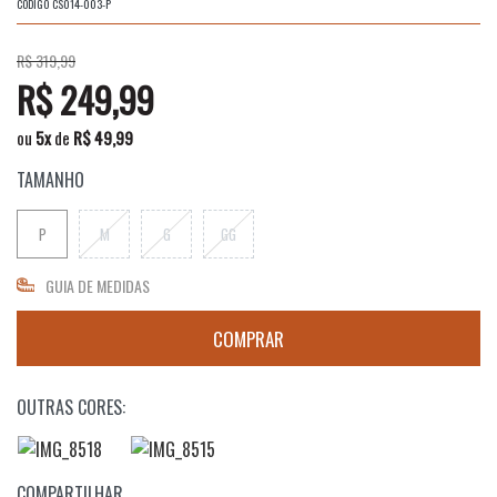
CÓDIGO
CS014-003-P
R$ 319,99
R$ 249,99
ou
5
x
de
R$ 49,99
TAMANHO
P
M
G
GG
GUIA DE MEDIDAS
OUTRAS CORES:
COMPARTILHAR