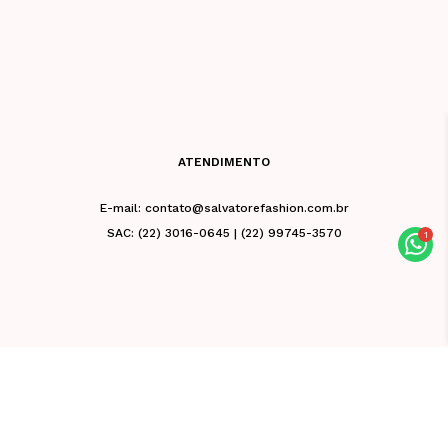
ATENDIMENTO
E-mail: contato@salvatorefashion.com.br
SAC: (22) 3016-0645 | (22) 99745-3570
Salvatore Fashion 2026 - Todos os direitos -
CNPJ 02.981.676/0001-39 - Razão Social: Vb
De Friburgo Comercio De Roupas Eireli - Rua
Leuenroth, 32, Centro, Nova Friburgo - RJ
28613-130