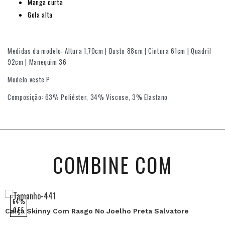
Manga curta
Gola alta
Medidas da modelo: Altura 1,70cm | Busto 88cm | Cintura 61cm | Quadril
92cm | Manequim 36
Modelo veste P
Composição: 63% Poliéster, 34% Viscose, 3% Elastano
COMBINE COM
64%
OFF
Calça Skinny Com Rasgo No Joelho Preta Salvatore