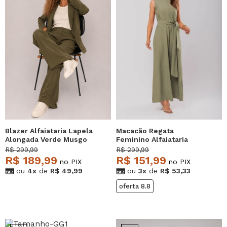
Blazer Alfaiataria Lapela
Macacão Regata
Alongada Verde Musgo
Feminino Alfaiataria
Salvatore
Pantalona Verde Oliva
R$ 299,99
R$ 299,99
Salvatore
R$ 189,99
R$ 151,99
no PIX
no PIX
ou
4x
de
R$ 49,99
ou
3x
de
R$ 53,33
oferta 8.8