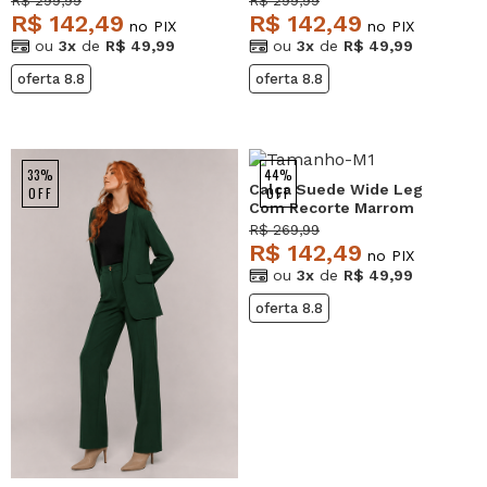
R$ 299,99
R$ 299,99
R$ 142,49
R$ 142,49
no PIX
no PIX
ou
3x
de
R$ 49,99
ou
3x
de
R$ 49,99
oferta 8.8
oferta 8.8
33%
44%
Calça Suede Wide Leg
OFF
OFF
Com Recorte Marrom
Salvatore
R$ 269,99
R$ 142,49
no PIX
ou
3x
de
R$ 49,99
oferta 8.8