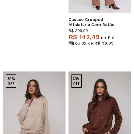
Casaco Cropped
Alfaiataria Com Botão
Bege Salvatore
R$ 309,99
R$ 142,49
no PIX
ou
3x
de
R$ 49,99
30%
30%
OFF
OFF