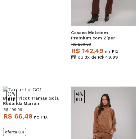
Casaco Moletom
Premium com Zíper
Marrom Salvatore
R$ 279,99
R$ 142,49
no PIX
ou
3x
de
R$ 49,99
65%
46%
Blusa Tricot Tramas Gola
OFF
OFF
Redonda Marrom
Salvatore
R$ 199,99
R$ 66,49
no PIX
oferta 8.8