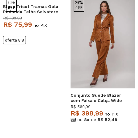
60%
26%
Blusa Tricot Tramas Gola
OFF
OFF
Redonda Telha Salvatore
R$ 199,99
R$ 75,99
no PIX
oferta 8.8
Conjunto Suede Blazer
com Faixa e Calça Wide
Leg Caramelo Salvatore
R$ 569,99
R$ 398,99
no PIX
ou
8x
de
R$ 52,49