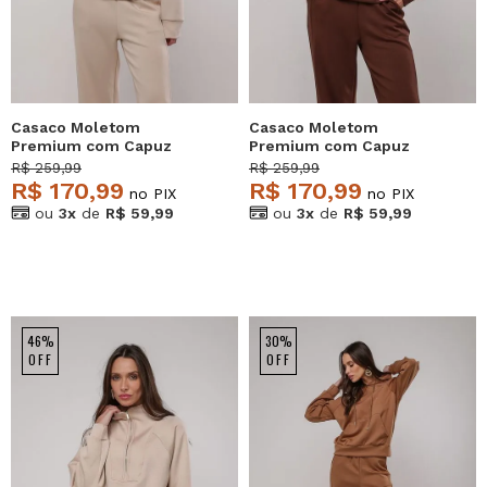
Casaco Moletom
Casaco Moletom
Premium com Capuz
Premium com Capuz
Marfim Salvatore
Marrom Salvatore
R$ 259,99
R$ 259,99
R$ 170,99
R$ 170,99
no PIX
no PIX
ou
3x
de
R$ 59,99
ou
3x
de
R$ 59,99
46%
30%
OFF
OFF