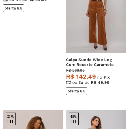
oferta 8.8
Calça Suede Wide Leg
Com Recorte Caramelo
Salvatore
R$ 269,99
R$ 142,49
no PIX
ou
3x
de
R$ 49,99
oferta 8.8
33%
46%
OFF
OFF