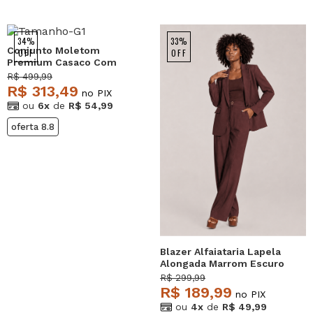
34%
33%
Conjunto Moletom
OFF
OFF
Premium Casaco Com
bolsos e Wide Leg Bege
R$ 499,99
Salvatore
R$ 313,49
no PIX
ou
6x
de
R$ 54,99
oferta 8.8
Blazer Alfaiataria Lapela
Alongada Marrom Escuro
Salvatore
R$ 299,99
R$ 189,99
no PIX
ou
4x
de
R$ 49,99