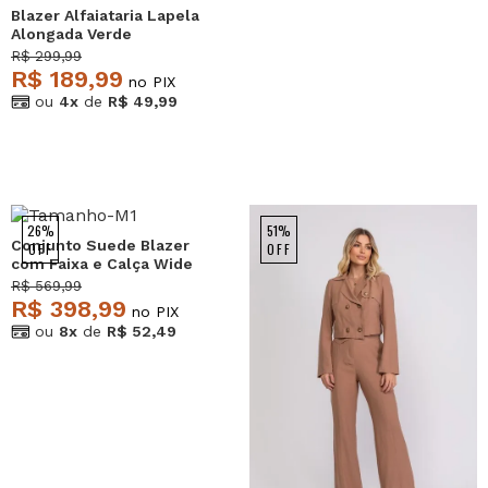
Blazer Alfaiataria Lapela
Alongada Verde
Salvatore
R$ 299,99
R$ 189,99
no PIX
ou
4x
de
R$ 49,99
26%
51%
Conjunto Suede Blazer
OFF
OFF
com Faixa e Calça Wide
Leg Marrom Salvatore
R$ 569,99
R$ 398,99
no PIX
ou
8x
de
R$ 52,49