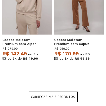
Casaco Moletom
Casaco Moletom
Premium com Zíper
Premium com Capuz
Marfim Salvatore
Caramelo Salvatore
R$ 279,99
R$ 259,99
R$ 142,49
R$ 170,99
no PIX
no PIX
ou
3x
de
R$ 49,99
ou
3x
de
R$ 59,99
CARREGAR MAIS PRODUTOS