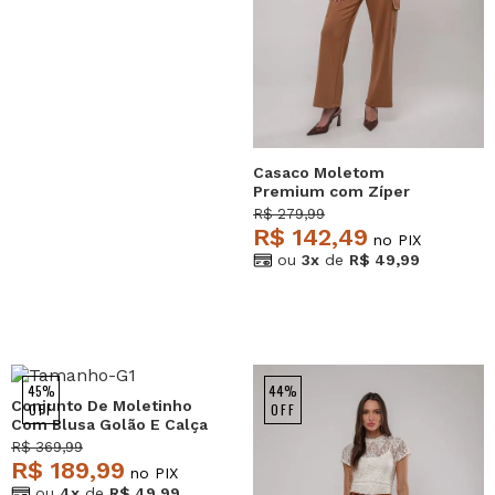
Casaco Moletom
Premium com Zíper
Caramelo Salvatore
R$ 279,99
R$ 142,49
no PIX
ou
3x
de
R$ 49,99
45%
44%
Conjunto De Moletinho
OFF
OFF
Com Blusa Golão E Calça
Wide Leg Musgo
R$ 369,99
Salvatore
R$ 189,99
no PIX
ou
4x
de
R$ 49,99