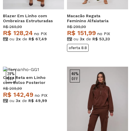
Blazer Em Linho com
Macacão Regata
Ombreiras Estruturadas
Feminino Alfaiataria
Marrom Salvatore
Pantalona Musgo
R$ 269,99
R$ 299,99
Salvatore
R$ 128,24
R$ 151,99
no PIX
no PIX
ou
2x
de
R$ 67,49
ou
3x
de
R$ 53,33
oferta 8.8
28%
46%
Calça Reta em Linho
OFF
OFF
com Bolso Posterior
Marrom Salvatore
R$ 209,99
R$ 142,49
no PIX
ou
3x
de
R$ 49,99