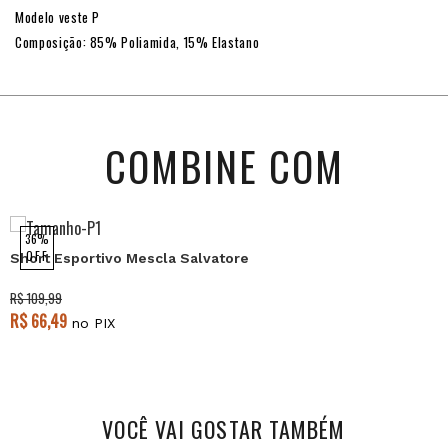
Modelo veste P
Composição: 85% Poliamida, 15% Elastano
COMBINE COM
36%
OFF
Short Esportivo Mescla Salvatore
R$ 109,99
R$ 66,49
no PIX
VOCÊ VAI GOSTAR TAMBÉM