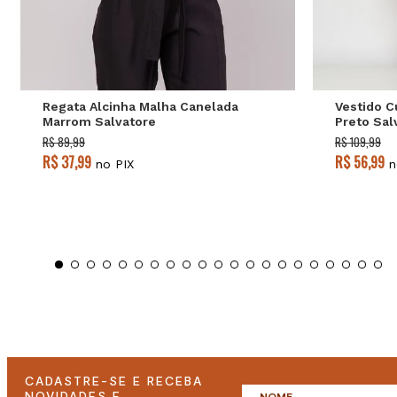
P
M
G
Regata Alcinha Malha Canelada
Vestido C
Marrom Salvatore
Preto Sal
R$ 89,99
R$ 109,99
R$ 37,99
R$ 56,99
no PIX
n
CADASTRE-SE E RECEBA
NOVIDADES E