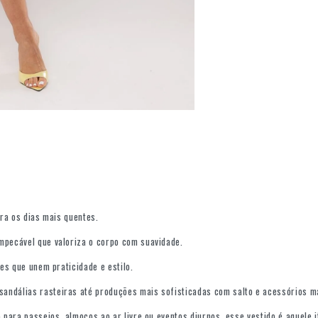
ara os dias mais quentes.
mpecável que valoriza o corpo com suavidade.
hes que unem praticidade e estilo.
andálias rasteiras até produções mais sofisticadas com salto e acessórios m
o para passeios, almoços ao ar livre ou eventos diurnos, esse vestido é aquele