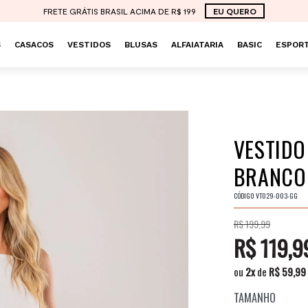
FRETE GRÁTIS BRASIL ACIMA DE R$ 199
EU QUERO
S
CASACOS
VESTIDOS
BLUSAS
ALFAIATARIA
BASIC
ESPORT
VESTIDO
BRANCO
CÓDIGO
VT029-003-GG
R$ 199,99
R$ 119,9
ou
2
x
de
R$ 59,99
TAMANHO