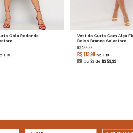
P
M
G
P
M
G
urto Gola Redonda
Vestido Curto Com Alça Fi
vatore
Bolso Branco Salvatore
R$ 199,99
R$ 113,99
o PIX
no PIX
2x
R$ 59,99
ou
de
ASSINAR AGO