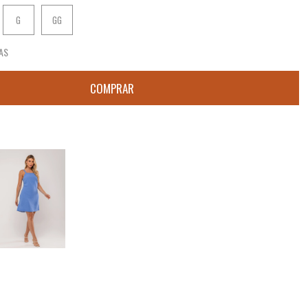
G
GG
AS