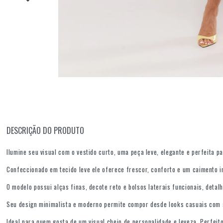
DESCRIÇÃO DO PRODUTO
Ilumine seu visual com o vestido curto, uma peça leve, elegante e perfeita p
Confeccionado em tecido leve ele oferece frescor, conforto e um caimento i
O modelo possui alças finas, decote reto e bolsos laterais funcionais, detal
Seu design minimalista e moderno permite compor desde looks casuais com s
Ideal para quem gosta de um visual cheio de personalidade e leveza. Perfeit