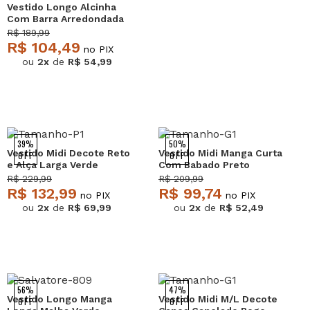
Vestido Longo Alcinha
Com Barra Arredondada
E Bolsos Pink Salvatore
R$ 189,99
R$ 104,49
no PIX
ou
2x
de
R$ 54,99
39%
50%
Vestido Midi Decote Reto
Vestido Midi Manga Curta
OFF
OFF
e Alça Larga Verde
Com Babado Preto
Salvatore
Salvatore
R$ 229,99
R$ 209,99
R$ 132,99
R$ 99,74
no PIX
no PIX
ou
2x
de
R$ 69,99
ou
2x
de
R$ 52,49
NEW
56%
47%
Vestido Longo Manga
Vestido Midi M/L Decote
OFF
OFF