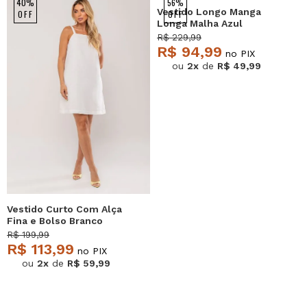
40%
56%
Vestido Longo Manga
OFF
OFF
Longa Malha Azul
Salvatore
R$ 229,99
R$ 94,99
no PIX
ou
2x
de
R$ 49,99
Vestido Curto Com Alça
Fina e Bolso Branco
Salvatore
R$ 199,99
R$ 113,99
no PIX
ou
2x
de
R$ 59,99