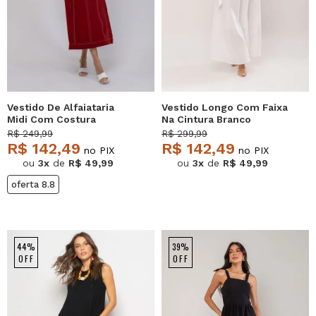
Vestido De Alfaiataria
Vestido Longo Com Faixa
Midi Com Costura
Na Cintura Branco
Contrastantes Vinho
Salvatore
R$ 249,99
R$ 299,99
Salvatore
R$ 142,49
R$ 142,49
no PIX
no PIX
ou
3x
de
R$ 49,99
ou
3x
de
R$ 49,99
oferta 8.8
44%
39%
OFF
OFF