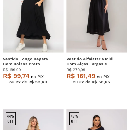
Vestido Longo Regata
Vestido Alfaiataria Midi
Com Bolsos Preto
Com Alças Largas e
Salvatore
Amarração Preto
R$ 189,99
R$ 279,99
Salvatore
R$ 99,74
R$ 161,49
no PIX
no PIX
ou
2x
de
R$ 52,49
ou
3x
de
R$ 56,66
44%
47%
OFF
OFF