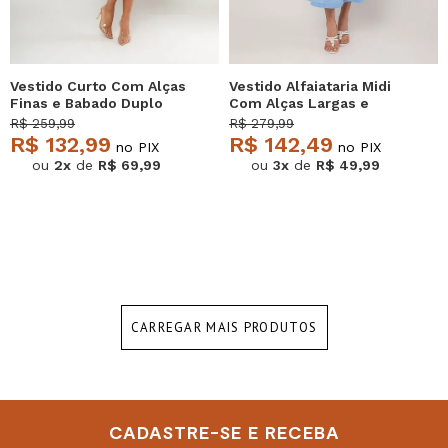
Vestido Curto Com Alças
Vestido Alfaiataria Midi
Finas e Babado Duplo
Com Alças Largas e
Rosa Salvatore
Amarração Azul
R$ 259,99
R$ 279,99
Salvatore
R$ 132,99
R$ 142,49
no PIX
no PIX
ou
2x
de
R$ 69,99
ou
3x
de
R$ 49,99
CARREGAR MAIS PRODUTOS
CADASTRE-SE E RECEBA