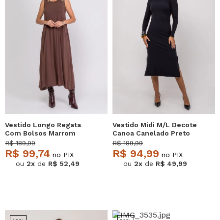
Vestido Longo Regata
Vestido Midi M/L Decote
Com Bolsos Marrom
Canoa Canelado Preto
Salvatore
Salvatore
R$ 189,99
R$ 189,99
R$ 99,74
R$ 94,99
no PIX
no PIX
ou
2x
de
R$ 52,49
ou
2x
de
R$ 49,99