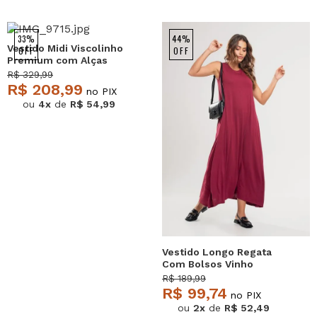
NEW
33%
44%
Vestido Midi Viscolinho
OFF
OFF
Premium com Alças
Preto Salvatore
R$ 329,99
R$ 208,99
no PIX
ou
4x
de
R$ 54,99
Vestido Longo Regata
Com Bolsos Vinho
Salvatore
R$ 189,99
R$ 99,74
no PIX
ou
2x
de
R$ 52,49