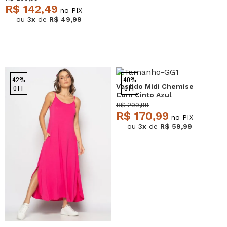
R$ 142,49
no PIX
ou
3x
de
R$ 49,99
42%
40%
Vestido Midi Chemise
OFF
OFF
Com Cinto Azul
Salvatore
R$ 299,99
R$ 170,99
no PIX
ou
3x
de
R$ 59,99