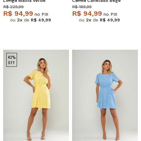
Longa Malha Verde
Canoa Canelado Bege
Salvatore
Salvatore
R$ 229,99
R$ 189,99
R$ 94,99
R$ 94,99
no PIX
no PIX
ou
2x
de
R$ 49,99
ou
2x
de
R$ 49,99
43%
OFF