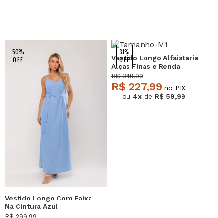
50%
31%
Vestido Longo Alfaiataria
OFF
OFF
Alças Finas e Renda
Marfim Salvatore
R$ 349,99
R$ 227,99
no PIX
ou
4x
de
R$ 59,99
Vestido Longo Com Faixa
Na Cintura Azul
Salvatore
R$ 299,99