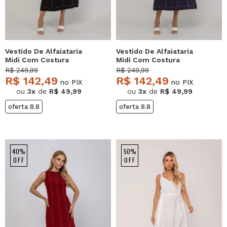
Vestido De Alfaiataria
Vestido De Alfaiataria
Midi Com Costura
Midi Com Costura
Contrastantes Preto
Contrastantes Azul
R$ 249,99
R$ 249,99
Salvatore
Salvatore
R$ 142,49
R$ 142,49
no PIX
no PIX
ou
3x
de
R$ 49,99
ou
3x
de
R$ 49,99
oferta 8.8
oferta 8.8
40%
50%
OFF
OFF