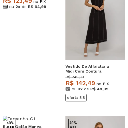
R$ 123,49
no PIX
ou
2x
de
R$ 64,99
Vestido De Alfaiataria
Midi Com Costura
Contrastantes Preto
R$ 249,99
Salvatore
R$ 142,49
no PIX
ou
3x
de
R$ 49,99
oferta 8.8
40%
40%
Blusa Golão Manga
OFF
OFF