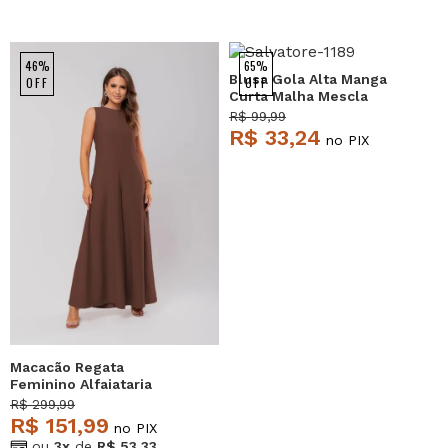
46%
65%
Blusa Gola Alta Manga
OFF
OFF
Curta Malha Mescla
Salvatore
R$ 99,99
R$ 33,24
no PIX
Macacão Regata
Feminino Alfaiataria
Pantalona Marrom
R$ 299,99
Salvatore
R$ 151,99
no PIX
ou
3x
de
R$ 53,33