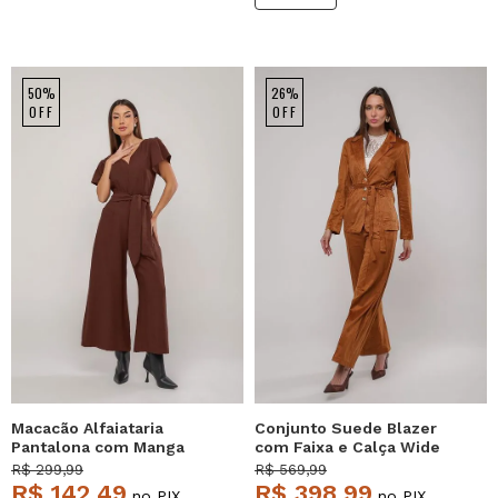
50%
26%
OFF
OFF
Macacão Alfaiataria
Conjunto Suede Blazer
Pantalona com Manga
com Faixa e Calça Wide
Curta e Faixa na Cintura
Leg Caramelo Salvatore
R$ 299,99
R$ 569,99
Marrom Salvatore
R$ 142,49
R$ 398,99
no PIX
no PIX