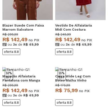
Blazer Suede Com Faixa
Vestido De Alfaiataria
Marrom Salvatore
Midi Com Costura
Contrastantes Vinho
R$ 299,99
R$ 249,99
Salvatore
R$ 142,49
R$ 142,49
no PIX
no PIX
ou
3x
de
R$ 49,99
ou
3x
de
R$ 49,99
oferta 8.8
oferta 8.8
50%
55%
Macacão Alfaiataria
Calça Wide Leg Com
OFF
OFF
Pantalona com Manga
Bolso Malha Vinho
Curta e Faixa na Cintura
Salvatore
R$ 299,99
R$ 179,99
Vinho Salvatore
R$ 142,49
R$ 75,99
no PIX
no PIX
ou
3x
de
R$ 49,99
oferta 8.8
oferta 8.8