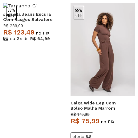
55%
55%
Jaqueta Jeans Escura
OFF
OFF
Com Rasgos Salvatore
R$ 289,99
R$ 123,49
no PIX
ou
2x
de
R$ 64,99
Calça Wide Leg Com
Bolso Malha Marrom
Salvatore
R$ 179,99
R$ 75,99
no PIX
oferta 8.8