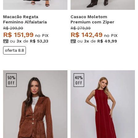
Macacão Regata
Casaco Moletom
Feminino Alfaiataria
Premium com Zíper
Pantalona Preto
Marrom Salvatore
R$ 299,99
R$ 279,99
Salvatore
R$ 151,99
R$ 142,49
no PIX
no PIX
ou
3x
de
R$ 53,33
ou
3x
de
R$ 49,99
oferta 8.8
50%
40%
OFF
OFF