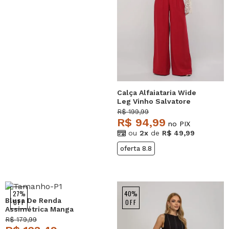
Calça Alfaiataria Wide
Leg Vinho Salvatore
R$ 199,99
R$ 94,99
no PIX
ou
2x
de
R$ 49,99
oferta 8.8
27%
40%
Blusa De Renda
OFF
OFF
Assimétrica Manga
Longa Preto Salvatore
R$ 179,99