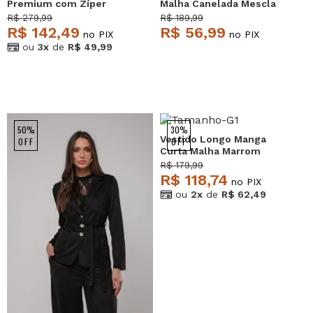
Premium com Zíper
Malha Canelada Mescla
Caramelo Salvatore
Salvatore
R$ 279,99
R$ 189,99
R$ 142,49
R$ 56,99
no PIX
no PIX
ou
3x
de
R$ 49,99
50%
30%
Vestido Longo Manga
OFF
OFF
Curta Malha Marrom
Salvatore
R$ 179,99
R$ 118,74
no PIX
ou
2x
de
R$ 62,49