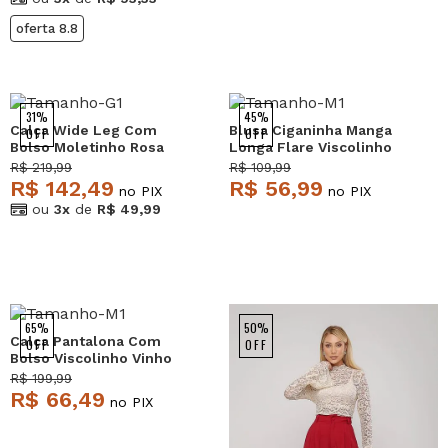
oferta 8.8
NEW
31%
45%
Calça Wide Leg Com
Blusa Ciganinha Manga
OFF
OFF
Bolso Moletinho Rosa
Longa Flare Viscolinho
Salvatore
Vinho Salvatore
R$ 219,99
R$ 109,99
R$ 142,49
R$ 56,99
no PIX
no PIX
ou
3x
de
R$ 49,99
NEW
65%
50%
Calça Pantalona Com
OFF
OFF
Bolso Viscolinho Vinho
Salvatore
R$ 199,99
R$ 66,49
no PIX