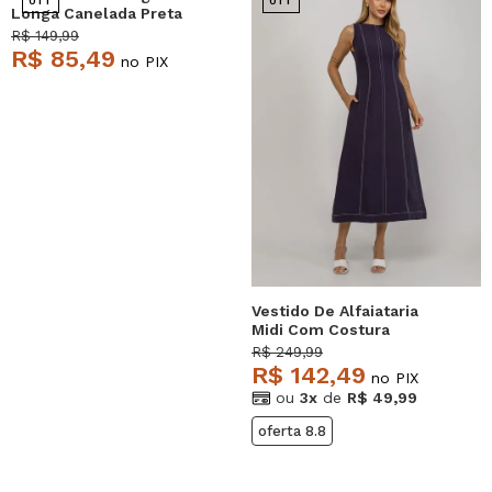
Longa Canelada Preta
Salvatore
R$ 149,99
R$ 85,49
no PIX
Vestido De Alfaiataria
Midi Com Costura
Contrastantes Azul
R$ 249,99
Salvatore
R$ 142,49
no PIX
ou
3x
de
R$ 49,99
oferta 8.8