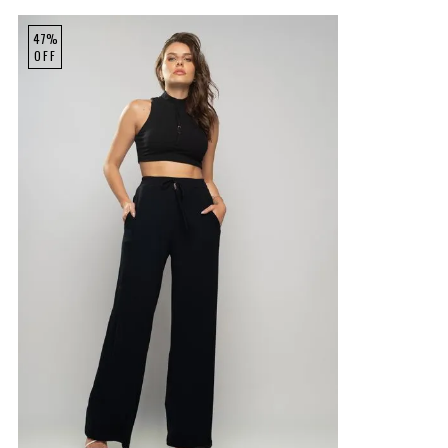
47%
OFF
P
M
G