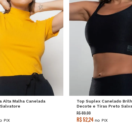
P
M
G
P
M
G
a Alta Malha Canelada
Top Suplex Canelado Bril
Salvatore
Decote e Tiras Preto Salv
R$ 89,99
R$ 52,24
o PIX
no PIX