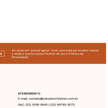
Ao clicar em "assinar agora", você concorda em receber nossos
RA
e-mails e aceita nossos Termos de Uso e Política de
Privacidade.
ATENDIMENTO
E-mail: contato@salvatorefashion.com.br
SAC: (22) 3016-0645 | (22) 99745-3570