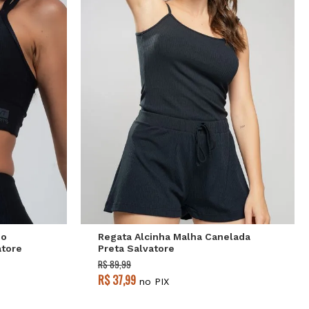
P
M
G
ho
Regata Alcinha Malha Canelada
atore
Preta Salvatore
R$ 89,99
R$ 37,99
no PIX