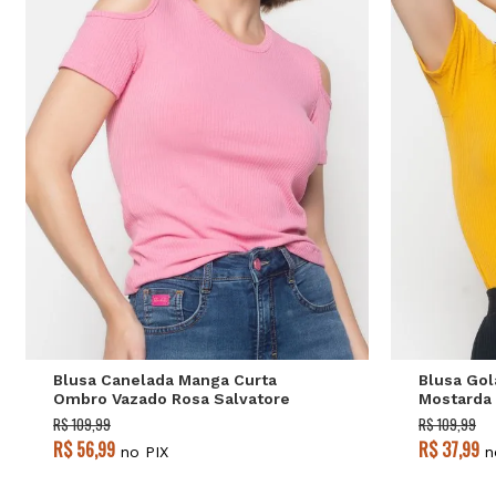
P
M
G
Blusa Canelada Manga Curta
Blusa Gol
Ombro Vazado Rosa Salvatore
Mostarda 
R$ 109,99
R$ 109,99
R$ 56,99
R$ 37,99
no PIX
n