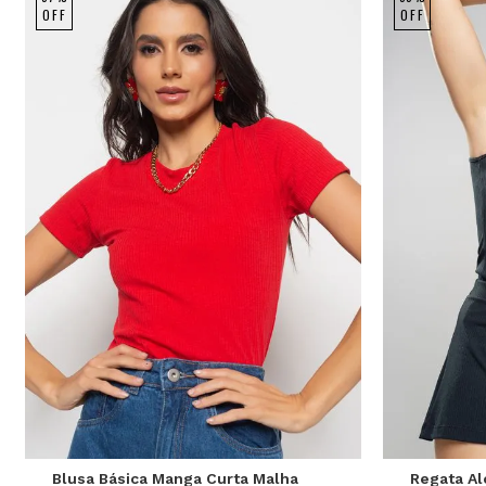
OFF
OFF
P
M
G
Blusa Básica Manga Curta Malha
Regata Al