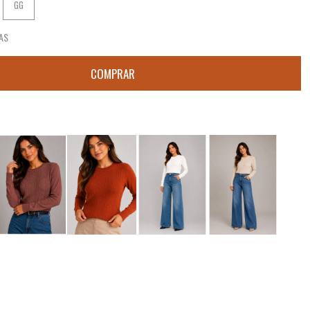
GG
AS