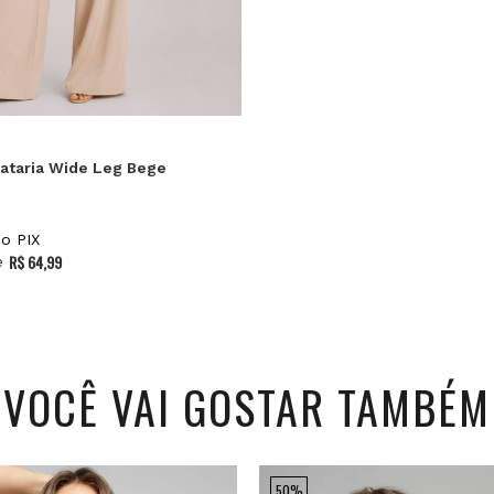
M
G
P
7
iataria Wide Leg Bege
o PIX
R$ 64,99
e
VOCÊ VAI GOSTAR TAMBÉM
50%