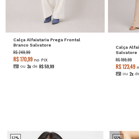
GG
G
M
P
Preview Verão'2
Calça Alfaiataria Prega Frontal
Branco Salvatore
Calça Alfa
R$ 249,99
Salvatore
R$ 170,99
R$ 199,99
no PIX
3x
R$ 59,99
R$ 123,49
ou
de
n
2x
ou
d
57%
55%