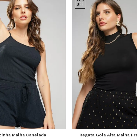
OFF
P
M
G
P
M
G
cinha Malha Canelada
Regata Gola Alta Malha Pr