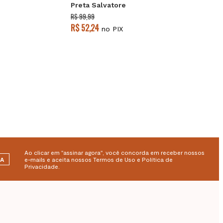
Preta Salvatore
R$ 99,99
R$ 52,24
no PIX
Ao clicar em "assinar agora", você concorda em receber nossos
RA
e-mails e aceita nossos Termos de Uso e Política de
Privacidade.