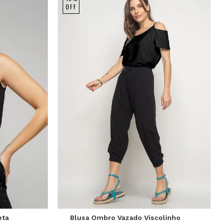
OFF
P
M
G
eta
Blusa Ombro Vazado Viscolinho