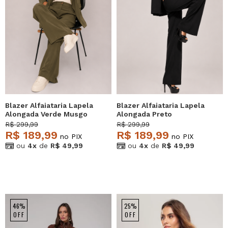
Blazer Alfaiataria Lapela
Blazer Alfaiataria Lapela
Alongada Verde Musgo
Alongada Preto
Salvatore
Salvatore
R$ 299,99
R$ 299,99
R$ 189,99
R$ 189,99
no PIX
no PIX
ou
4x
de
R$ 49,99
ou
4x
de
R$ 49,99
46%
25%
OFF
OFF