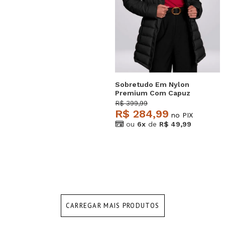
Sobretudo Em Nylon
Premium Com Capuz
Removível Preto
R$ 399,99
Salvatore
R$ 284,99
no PIX
ou
6x
de
R$ 49,99
CARREGAR MAIS PRODUTOS