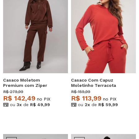
Casaco Moletom
Casaco Com Capuz
Premium com Zíper
Moletinho Terracota
Marrom Salvatore
Salvatore
R$ 279,99
R$ 159,99
R$ 142,49
R$ 113,99
no PIX
no PIX
ou
3x
de
R$ 49,99
ou
2x
de
R$ 59,99