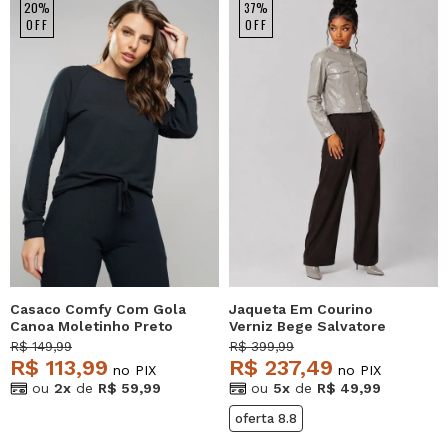
20%
37%
OFF
OFF
Casaco Comfy Com Gola
Jaqueta Em Courino
Canoa Moletinho Preto
Verniz Bege Salvatore
Salvatore
R$ 149,99
R$ 399,99
R$ 113,99
R$ 237,49
no PIX
no PIX
ou
2x
de
R$ 59,99
ou
5x
de
R$ 49,99
oferta 8.8