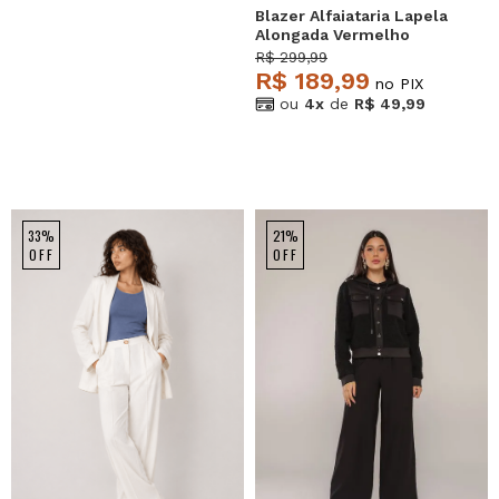
Blazer Alfaiataria Lapela
Alongada Vermelho
Salvatore
R$ 299,99
R$ 189,99
no PIX
ou
4x
de
R$ 49,99
33%
21%
OFF
OFF