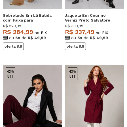
Sobretudo Em Lã Batida
Jaqueta Em Courino
com Faixa para
Verniz Preto Salvatore
Amarração Bege
R$ 529,99
R$ 399,99
Salvatore
R$ 284,99
R$ 237,49
no PIX
no PIX
ou
6x
de
R$ 49,99
ou
5x
de
R$ 49,99
oferta 8.8
oferta 8.8
43%
43%
OFF
OFF