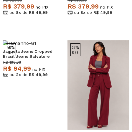
R$ 529,99
R$ 529,99
Salvatore
R$ 379,99
R$ 379,99
no PIX
no PIX
ou
8x
de
R$ 49,99
ou
8x
de
R$ 49,99
50%
33%
Jaqueta Jeans Cropped
OFF
OFF
Brasil Jeans Salvatore
R$ 199,99
R$ 94,99
no PIX
ou
2x
de
R$ 49,99