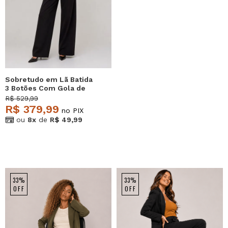
Sobretudo em Lã Batida
3 Botões Com Gola de
Pelo Preto Salvatore
R$ 529,99
R$ 379,99
no PIX
ou
8x
de
R$ 49,99
33%
33%
OFF
OFF