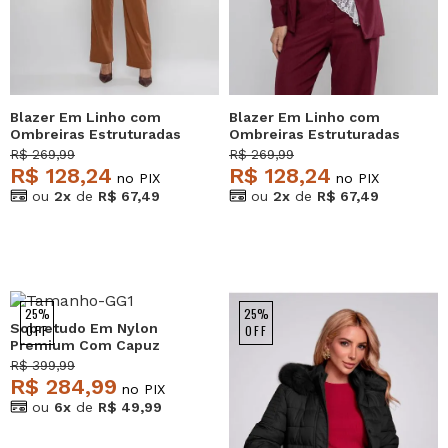
Blazer Em Linho com
Blazer Em Linho com
Ombreiras Estruturadas
Ombreiras Estruturadas
Marrom Salvatore
Bordô Salvatore
R$ 269,99
R$ 269,99
R$ 128,24
R$ 128,24
no PIX
no PIX
ou
2x
de
R$ 67,49
ou
2x
de
R$ 67,49
25%
25%
Sobretudo Em Nylon
OFF
OFF
Premium Com Capuz
Removível Marrom
R$ 399,99
Salvatore
R$ 284,99
no PIX
ou
6x
de
R$ 49,99