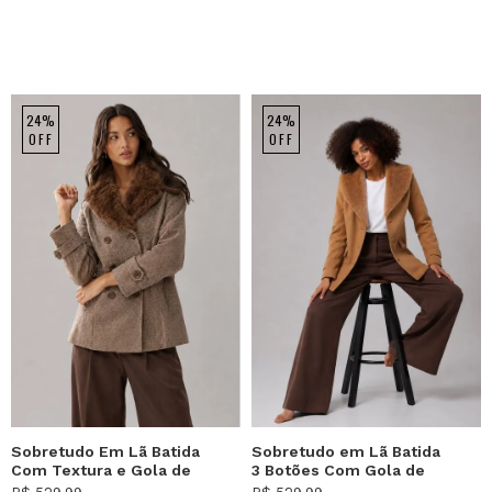
24%
24%
OFF
OFF
Sobretudo Em Lã Batida
Sobretudo em Lã Batida
Com Textura e Gola de
3 Botões Com Gola de
Pelo Removível Marrom
Pelo Caramelo Salvatore