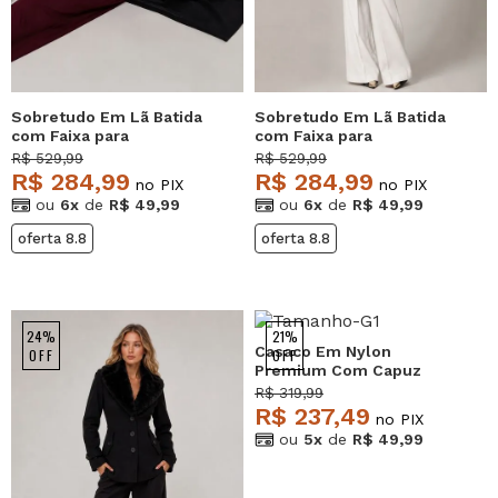
Sobretudo Em Lã Batida
Sobretudo Em Lã Batida
com Faixa para
com Faixa para
Amarração Preto
Amarração Vinho
R$ 529,99
R$ 529,99
Salvatore
Salvatore
R$ 284,99
R$ 284,99
no PIX
no PIX
ou
6x
de
R$ 49,99
ou
6x
de
R$ 49,99
oferta 8.8
oferta 8.8
24%
21%
Casaco Em Nylon
OFF
OFF
Premium Com Capuz
Removível Preto
R$ 319,99
Salvatore
R$ 237,49
no PIX
ou
5x
de
R$ 49,99