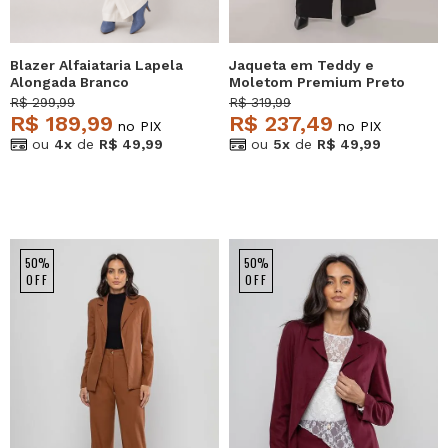
Blazer Alfaiataria Lapela
Jaqueta em Teddy e
Alongada Branco
Moletom Premium Preto
Salvatore
Salvatore
R$ 299,99
R$ 319,99
R$ 189,99
R$ 237,49
no PIX
no PIX
ou
4x
de
R$ 49,99
ou
5x
de
R$ 49,99
50%
50%
OFF
OFF