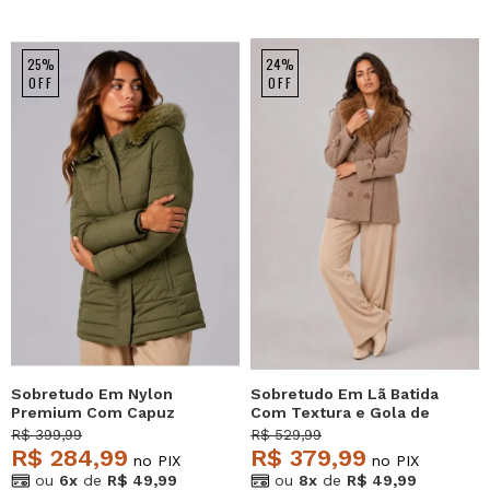
25%
24%
OFF
OFF
Sobretudo Em Nylon
Sobretudo Em Lã Batida
Premium Com Capuz
Com Textura e Gola de
Removível Verde
Pelo Removível Bege
R$ 399,99
R$ 529,99
Salvatore
Salvatore
R$ 284,99
R$ 379,99
no PIX
no PIX
ou
6x
de
R$ 49,99
ou
8x
de
R$ 49,99