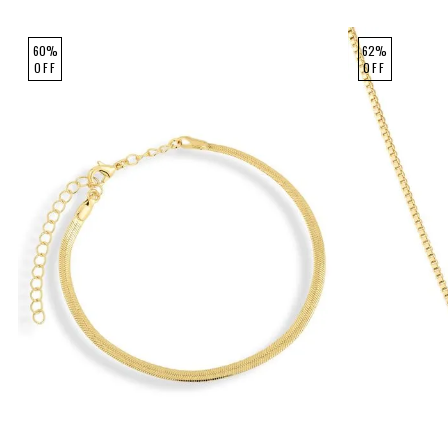
60%
62%
OFF
OFF
Único