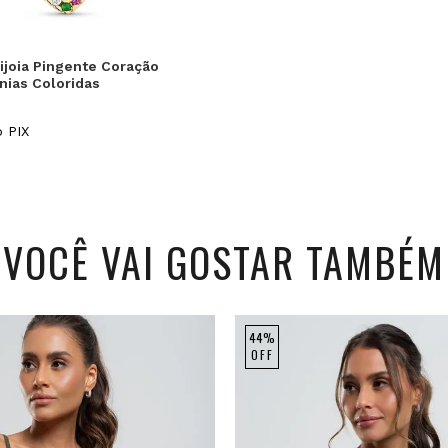
joia Pingente Coração
nias Coloridas
 Ouro 18k
 PIX
VOCÊ VAI GOSTAR TAMBÉM
44%
OFF