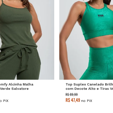
P
M
G
P
M
G
mfy Alcinha Malha
Top Suplex Canelado Bril
Verde Salvatore
com Decote Alto e Tiras V
Salvatore
R$ 89,99
R$ 47,49
o PIX
no PIX