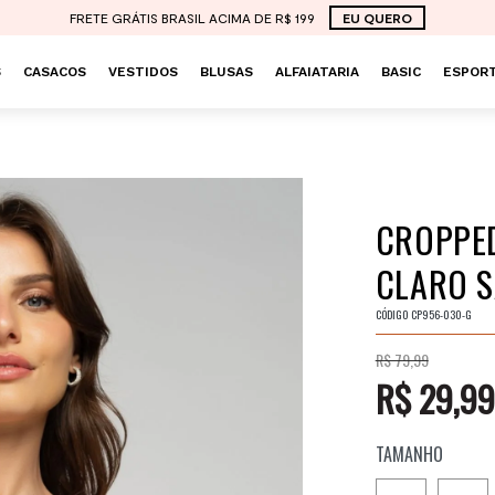
FRETE GRÁTIS BRASIL ACIMA DE R$ 199
EU QUERO
S
CASACOS
VESTIDOS
BLUSAS
ALFAIATARIA
BASIC
ESPORT
CROPPED
CLARO S
CÓDIGO
CP956-030-G
R$ 79,99
R$ 29,99
TAMANHO