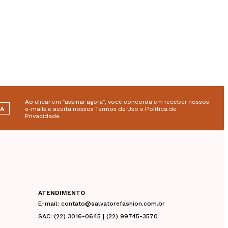
Ao clicar em "assinar agora", você concorda em receber nossos
RA
e-mails e aceita nossos Termos de Uso e Política de
Privacidade.
ATENDIMENTO
E-mail: contato@salvatorefashion.com.br
SAC: (22) 3016-0645 | (22) 99745-3570