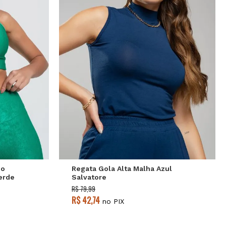
P
M
G
ho
Regata Gola Alta Malha Azul
erde
Salvatore
R$ 79,99
R$ 42,74
no PIX