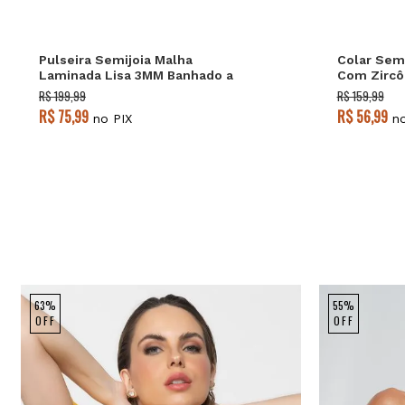
Pulseira Semijoia Malha
Colar Semi
Laminada Lisa 3MM Banhado a
Com Zircô
Ouro 18k
Banhado a
R$ 199,99
R$ 159,99
R$ 75,99
R$ 56,99
no PIX
no
63%
55%
OFF
OFF