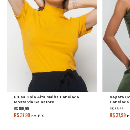
P
M
G
Blusa Gola Alta Malha Canelada
Regata Co
Mostarda Salvatore
Canelada 
R$ 109,99
R$ 89,99
R$ 37,99
R$ 37,99
no PIX
n