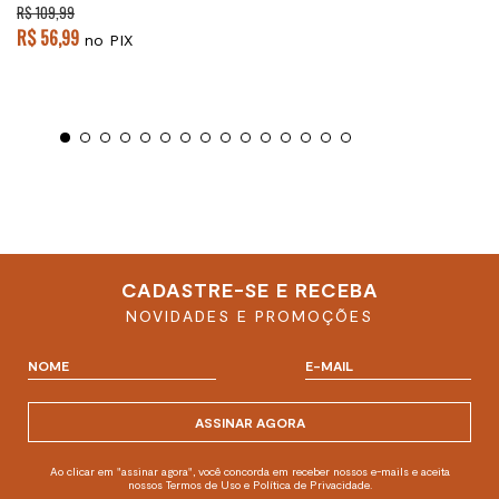
R$ 109,99
R$ 56,99
no PIX
CADASTRE-SE E RECEBA
NOVIDADES E PROMOÇÕES
ASSINAR AGORA
Ao clicar em "assinar agora", você concorda em receber nossos e-mails e aceita
nossos Termos de Uso e Política de Privacidade.