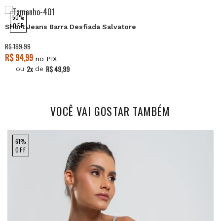
50%
OFF
Short Jeans Barra Desfiada Salvatore
R$ 199,99
R$ 94,99
no PIX
2x
R$ 49,99
ou
de
VOCÊ VAI GOSTAR TAMBÉM
61%
OFF