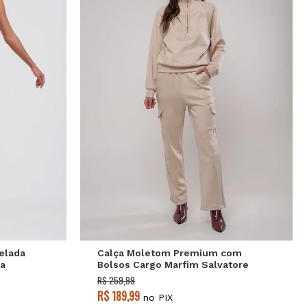
P
M
G
elada
Calça Moletom Premium com
sa
Bolsos Cargo Marfim Salvatore
R$ 259,99
R$ 189,99
no PIX