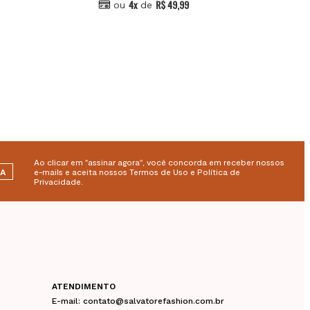
4x
R$ 49,99
ou
de
Ao clicar em "assinar agora", você concorda em receber nossos
RA
e-mails e aceita nossos Termos de Uso e Política de
Privacidade.
ATENDIMENTO
E-mail: contato@salvatorefashion.com.br