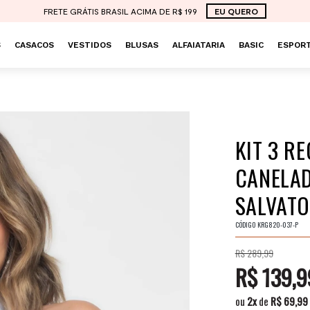
FRETE GRÁTIS BRASIL ACIMA DE R$ 199
EU QUERO
S
CASACOS
VESTIDOS
BLUSAS
ALFAIATARIA
BASIC
ESPORT
KIT 3 R
CANELAD
SALVAT
CÓDIGO
KRG820-037-P
R$ 289,99
R$ 139,9
ou
2
x
de
R$ 69,99