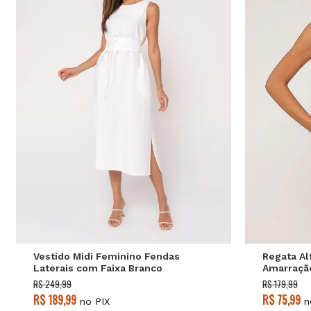
P
M
G
GG
P
Vestido Midi Feminino Fendas
Regata Al
Laterais com Faixa Branco
Amarração
Salvatore
Pompons 
R$ 249,99
R$ 179,99
R$ 189,99
R$ 75,99
no PIX
n