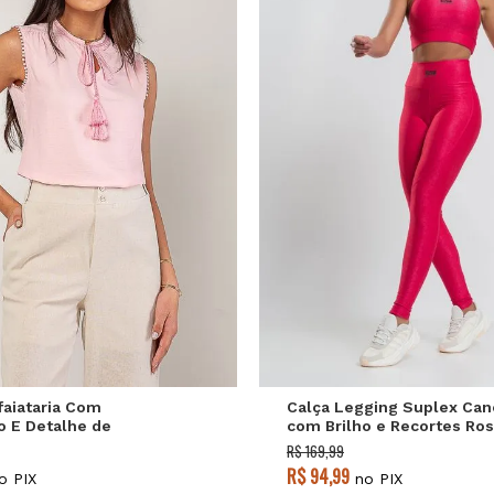
M
G
GG
P
M
G
faiataria Com
Calça Legging Suplex Can
 E Detalhe de
com Brilho e Recortes Ro
Rosa Salvatore
Salvatore
R$ 169,99
R$ 94,99
o PIX
no PIX