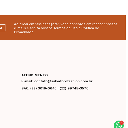
Ao clicar em "assinar agora", você concorda em receber nossos
RA
e-mails e aceita nossos Termos de Uso e Política de
Privacidade.
ATENDIMENTO
E-mail: contato@salvatorefashion.com.br
SAC: (22) 3016-0645 | (22) 99745-3570