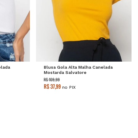
P
M
G
elada
Blusa Gola Alta Malha Canelada
Mostarda Salvatore
R$ 109,99
R$ 37,99
no PIX