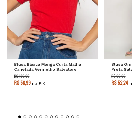
P
M
G
Blusa Básica Manga Curta Malha
Blusa Omb
Canelada Vermelho Salvatore
Preta Sal
R$ 139,99
R$ 99,99
R$ 56,99
R$ 52,24
no PIX
n