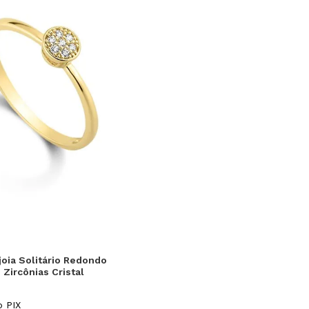
20
18
16
oia Solitário Redondo
Zircônias Cristal
 Ouro 18k
 PIX