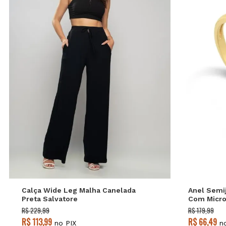
P
M
G
Calça Wide Leg Malha Canelada
Anel Semij
Preta Salvatore
Com Micro 
Banhado a
R$ 229,99
R$ 179,99
R$ 113,99
R$ 66,49
no PIX
no