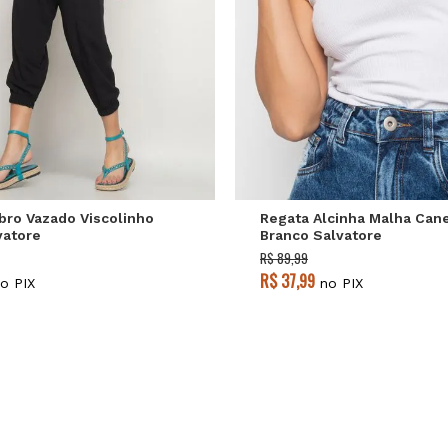
P
M
G
P
M
G
ro Vazado Viscolinho
Regata Alcinha Malha Can
vatore
Branco Salvatore
R$ 89,99
R$ 37,99
o PIX
no PIX