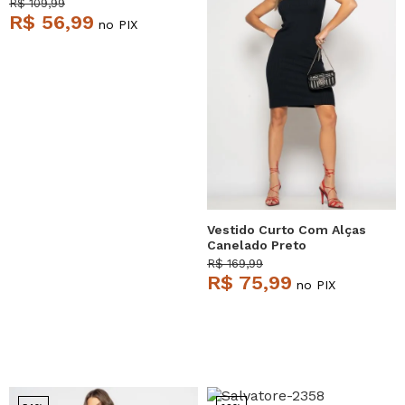
R$ 109,99
R$ 56,99
no PIX
Vestido Curto Com Alças
Canelado Preto
Salvatore
R$ 169,99
R$ 75,99
no PIX