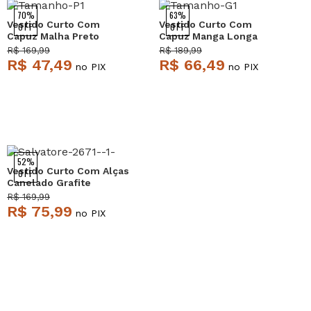
70%
63%
Vestido Curto Com
Vestido Curto Com
OFF
OFF
Capuz Malha Preto
Capuz Manga Longa
Salvatore
Moletinho Bege
R$ 169,99
R$ 189,99
Salvatore
R$ 47,49
R$ 66,49
no PIX
no PIX
52%
Vestido Curto Com Alças
OFF
Canelado Grafite
Salvatore
R$ 169,99
R$ 75,99
no PIX