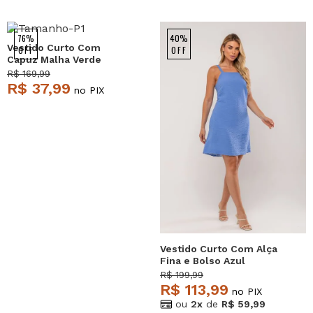
76%
40%
Vestido Curto Com
OFF
OFF
Capuz Malha Verde
Salvatore
R$ 169,99
R$ 37,99
no PIX
Vestido Curto Com Alça
Fina e Bolso Azul
Salvatore
R$ 199,99
R$ 113,99
no PIX
ou
2x
de
R$ 59,99