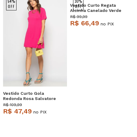
54%
30%
Vestido Curto Regata
OFF
OFF
Alcinha Canelado Verde
Salvatore
R$ 99,99
R$ 66,49
no PIX
Vestido Curto Gola
Redonda Rosa Salvatore
R$ 109,99
R$ 47,49
no PIX