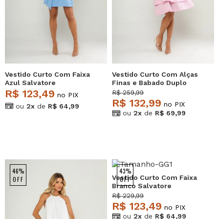
Vestido Curto Com Faixa
Vestido Curto Com Alças
Azul Salvatore
Finas e Babado Duplo
Rosa Salvatore
R$ 123,49
R$ 259,99
no PIX
R$ 132,99
no PIX
ou
2x
de
R$ 64,99
ou
2x
de
R$ 69,99
46%
43%
Vestido Curto Com Faixa
OFF
OFF
Branco Salvatore
R$ 229,99
R$ 123,49
no PIX
ou
2x
de
R$ 64,99