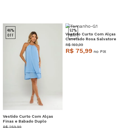
46%
52%
Vestido Curto Com Alças
OFF
OFF
Canelado Rosa Salvatore
R$ 169,99
R$ 75,99
no PIX
Vestido Curto Com Alças
Finas e Babado Duplo
Azul Salvatore
R$ 259,99