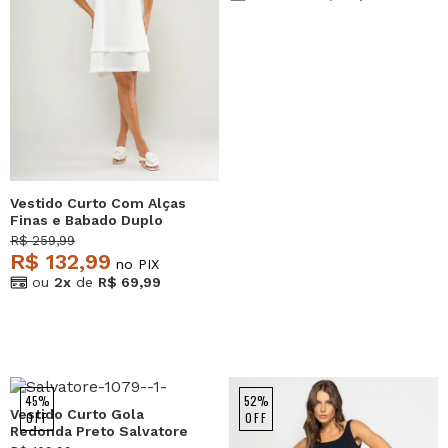
Vestido Curto Com Alças
Finas e Babado Duplo
Branco Salvatore
R$ 259,99
R$ 132,99
no PIX
ou
2x
de
R$ 69,99
45%
52%
Vestido Curto Gola
OFF
OFF
Redonda Preto Salvatore