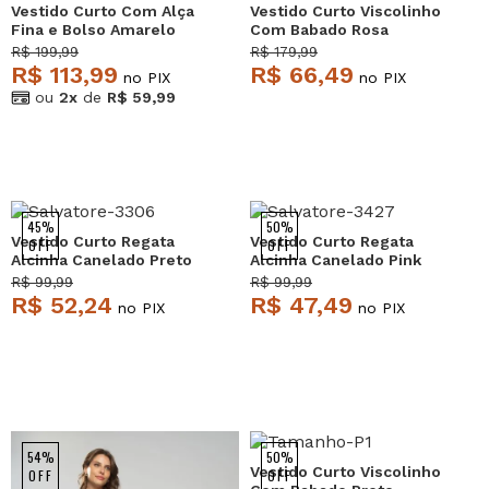
Vestido Curto Com Alça
Vestido Curto Viscolinho
Fina e Bolso Amarelo
Com Babado Rosa
Salvatore
Salvatore
R$ 199,99
R$ 179,99
R$ 113,99
R$ 66,49
no PIX
no PIX
ou
2x
de
R$ 59,99
45%
50%
Vestido Curto Regata
Vestido Curto Regata
OFF
OFF
Alcinha Canelado Preto
Alcinha Canelado Pink
Salvatore
Salvatore
R$ 99,99
R$ 99,99
R$ 52,24
R$ 47,49
no PIX
no PIX
54%
50%
Vestido Curto Viscolinho
OFF
OFF