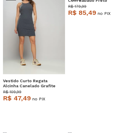
Com Babado Preto
Salvatore
R$ 179,99
R$ 85,49
no PIX
Vestido Curto Regata
Alcinha Canelado Grafite
Salvatore
R$ 109,99
R$ 47,49
no PIX