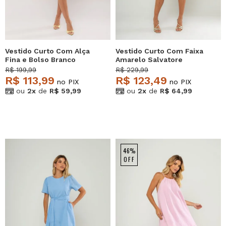
Vestido Curto Com Alça
Vestido Curto Com Faixa
Fina e Bolso Branco
Amarelo Salvatore
Salvatore
R$ 199,99
R$ 229,99
R$ 113,99
R$ 123,49
no PIX
no PIX
ou
2x
de
R$ 59,99
ou
2x
de
R$ 64,99
46%
OFF