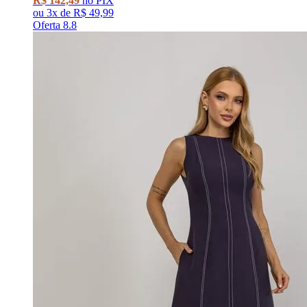
R$ 142,49
no PIX
ou
3x
de
R$ 49,99
Oferta 8.8