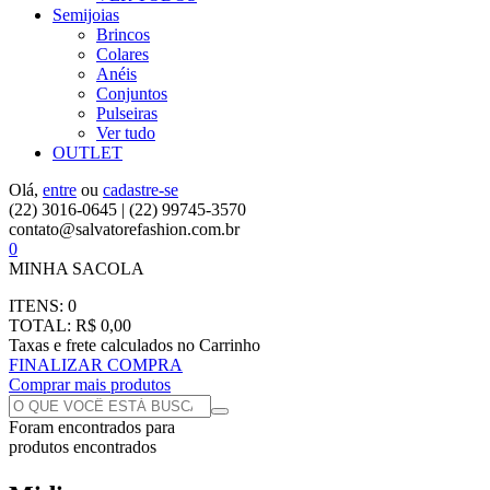
Semijoias
Brincos
Colares
Anéis
Conjuntos
Pulseiras
Ver tudo
OUTLET
Olá,
entre
ou
cadastre-se
(22) 3016-0645 | (22) 99745-3570
contato@salvatorefashion.com.br
0
MINHA SACOLA
ITENS:
0
TOTAL:
R$ 0,00
Taxas e frete calculados no Carrinho
FINALIZAR COMPRA
Comprar mais produtos
Foram encontrados
para
produtos encontrados