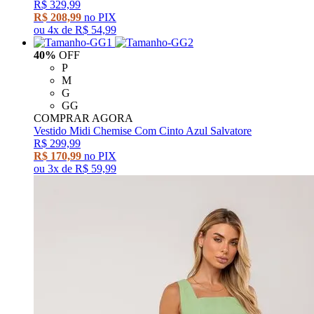
R$ 329,99
R$ 208,99
no PIX
ou
4x
de
R$ 54,99
40%
OFF
P
M
G
GG
COMPRAR AGORA
Vestido Midi Chemise Com Cinto Azul Salvatore
R$ 299,99
R$ 170,99
no PIX
ou
3x
de
R$ 59,99