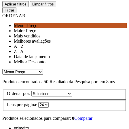
Aplicar filtros
Limpar filtros
Filtrar
ORDENAR
Menor Preço
Maior Preço
Mais vendidos
Melhores avaliações
A - Z
Z - A
Data de lançamento
Melhor Desconto
Produtos encontrados:
50
Resultado da Pesquisa por:
em
8 ms
Ordenar por:
Itens por página:
Produtos selecionados para comparar:
0
Comparar
primeiro