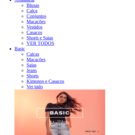
Blusas
Calça
Conjuntos
Macacões
Vestidos
Casacos
Shorts e Saias
VER TODOS
Basic
Calças
Macacões
Saias
Jeans
Shorts
Kimonos e Casacos
Ver tudo