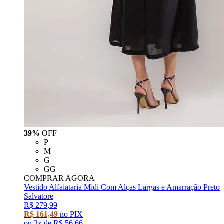
39%
OFF
P
M
G
GG
COMPRAR AGORA
Vestido Alfaiataria Midi Com Alças Largas e Amarração Preto
Salvatore
R$ 279,99
R$ 161,49
no PIX
ou
3x
de
R$ 56,66