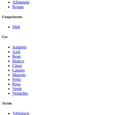
Alfaiataria
Regata
Comprimento
Midi
Cor
Amarelo
Azul
Bege
Branco
Cinza
Laranja
Marrom
Preto
Rosa
Verde
Vermelho
Tecido
Alfaiataria