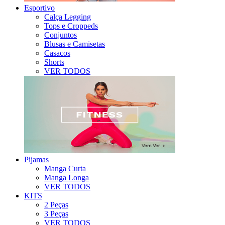
Esportivo
Calça Legging
Tops e Croppeds
Conjuntos
Blusas e Camisetas
Casacos
Shorts
VER TODOS
Pijamas
Manga Curta
Manga Longa
VER TODOS
KITS
2 Peças
3 Peças
VER TODOS